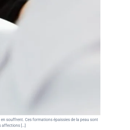
i en souffrent. Ces formations épaissies de la peau sont
 affections […]