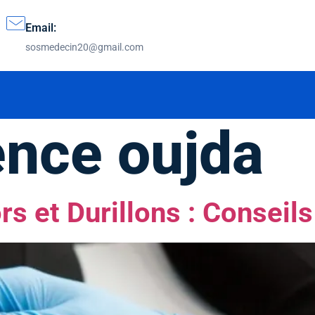
Email:
sosmedecin20@gmail.com
ence oujda
s et Durillons : Conseils